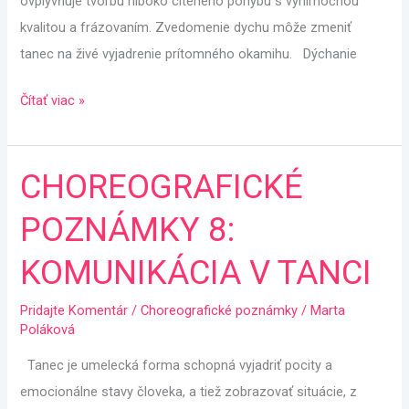
ovplyvňuje tvorbu hlboko cíteného pohybu s výnimočnou
kvalitou a frázovaním. Zvedomenie dychu môže zmeniť
tanec na živé vyjadrenie prítomného okamihu. Dýchanie
Čítať viac »
CHOREOGRAFICKÉ
CHOREOGRAFICKÉ
POZNÁMKY
POZNÁMKY 8:
8:
KOMUNIKÁCIA
KOMUNIKÁCIA V TANCI
V
TANCI
Pridajte Komentár
/
Choreografické poznámky
/
Marta
Poláková
Tanec je umelecká forma schopná vyjadriť pocity a
emocionálne stavy človeka, a tiež zobrazovať situácie, z