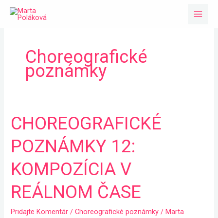
Preskočiť
na
obsah
Choreografické
poznámky
CHOREOGRAFICKÉ
CHOREOGRAFICKÉ
POZNÁMKY
POZNÁMKY 12:
12:
KOMPOZÍCIA
KOMPOZÍCIA V
V
REÁLNOM ČASE
REÁLNOM
ČASE
Pridajte Komentár
/
Choreografické poznámky
/
Marta