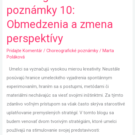
poznámky
poznámky 10:
10:
Obmedzenia
Obmedzenia a zmena
a zmena
perspektívy
perspektívy
Pridajte Komentár
/
Choreografické poznámky
/
Marta
Poláková
Umelci sa vyznačujú vysokou mierou kreativity. Neustále
posúvajú hranice umeleckého vyjadrenia spontánnym
experimovaním, hraním sa s postupmi, metódami či
materiálmi nechávajúc sa viesť svojimi inštinktmi. Za týmto
zdanlivo voľným prístupom sa však často skrýva starostlivé
uplatňovanie premyslených stratégií. V tomto blogu sa
budem venovať dvom tvorivým stratégiám, ktoré umelci
používajú na stimulovanie svojej predstavivosti: