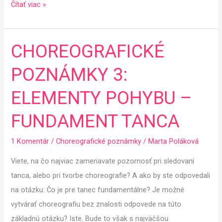
Čítať viac »
CHOREOGRAFICKÉ
CHOREOGRAFICKÉ
POZNÁMKY
POZNÁMKY 3:
3:
ELEMENTY
ELEMENTY POHYBU –
POHYBU
FUNDAMENT TANCA
–
FUNDAMENT
1 Komentár
/
Choreografické poznámky
/
Marta Poláková
TANCA
Viete, na čo najviac zameriavate pozornosť pri sledovaní
tanca, alebo pri tvorbe choreografie? A ako by ste odpovedali
na otázku: Čo je pre tanec fundamentálne? Je možné
vytvárať choreografiu bez znalosti odpovede na túto
základnú otázku? Iste. Bude to však s najväčšou