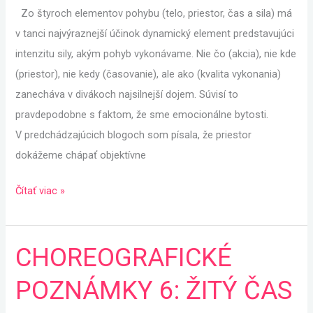
Zo štyroch elementov pohybu (telo, priestor, čas a sila) má
v tanci najvýraznejší účinok dynamický element predstavujúci
intenzitu sily, akým pohyb vykonávame. Nie čo (akcia), nie kde
(priestor), nie kedy (časovanie), ale ako (kvalita vykonania)
zanecháva v divákoch najsilnejší dojem. Súvisí to
pravdepodobne s faktom, že sme emocionálne bytosti.
V predchádzajúcich blogoch som písala, že priestor
dokážeme chápať objektívne
Čítať viac »
CHOREOGRAFICKÉ
CHOREOGRAFICKÉ
POZNÁMKY
POZNÁMKY 6: ŽITÝ ČAS
6:
ŽITÝ