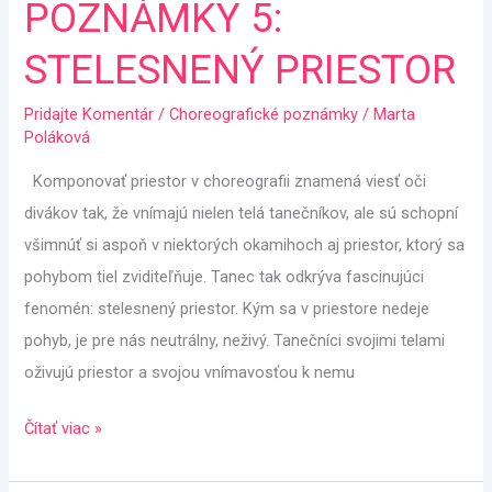
POZNÁMKY 5:
5:
STELESNENÝ
STELESNENÝ PRIESTOR
PRIESTOR
Pridajte Komentár
/
Choreografické poznámky
/
Marta
Poláková
Komponovať priestor v choreografii znamená viesť oči
divákov tak, že vnímajú nielen telá tanečníkov, ale sú schopní
všimnúť si aspoň v niektorých okamihoch aj priestor, ktorý sa
pohybom tiel zviditeľňuje. Tanec tak odkrýva fascinujúci
fenomén: stelesnený priestor. Kým sa v priestore nedeje
pohyb, je pre nás neutrálny, neživý. Tanečníci svojimi telami
oživujú priestor a svojou vnímavosťou k nemu
Čítať viac »