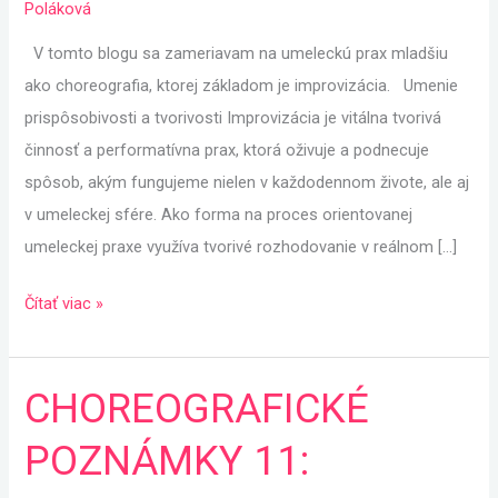
Poláková
V tomto blogu sa zameriavam na umeleckú prax mladšiu
ako choreografia, ktorej základom je improvizácia. Umenie
prispôsobivosti a tvorivosti Improvizácia je vitálna tvorivá
činnosť a performatívna prax, ktorá oživuje a podnecuje
spôsob, akým fungujeme nielen v každodennom živote, ale aj
v umeleckej sfére. Ako forma na proces orientovanej
umeleckej praxe využíva tvorivé rozhodovanie v reálnom […]
Čítať viac »
CHOREOGRAFICKÉ
CHOREOGRAFICKÉ
POZNÁMKY
POZNÁMKY 11:
11:
REZONANCIA