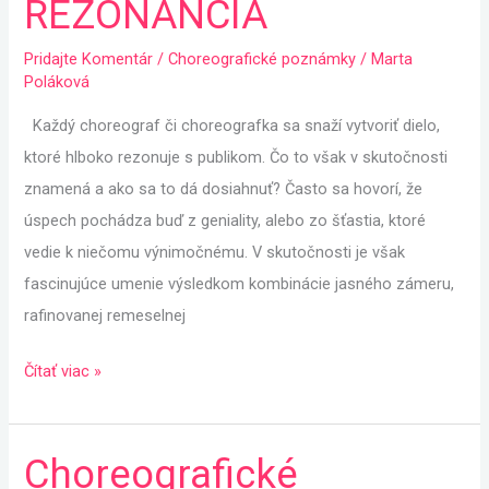
REZONANCIA
Pridajte Komentár
/
Choreografické poznámky
/
Marta
Poláková
Každý choreograf či choreografka sa snaží vytvoriť dielo,
ktoré hlboko rezonuje s publikom. Čo to však v skutočnosti
znamená a ako sa to dá dosiahnuť? Často sa hovorí, že
úspech pochádza buď z geniality, alebo zo šťastia, ktoré
vedie k niečomu výnimočnému. V skutočnosti je však
fascinujúce umenie výsledkom kombinácie jasného zámeru,
rafinovanej remeselnej
Čítať viac »
Choreografické
Choreografické