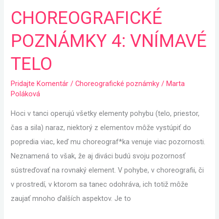
CHOREOGRAFICKÉ
CHOREOGRAFICKÉ
POZNÁMKY
POZNÁMKY 4: VNÍMAVÉ
4:
VNÍMAVÉ
TELO
TELO
Pridajte Komentár
/
Choreografické poznámky
/
Marta
Poláková
Hoci v tanci operujú všetky elementy pohybu (telo, priestor,
čas a sila) naraz, niektorý z elementov môže vystúpiť do
popredia viac, keď mu choreograf*ka venuje viac pozornosti.
Neznamená to však, že aj diváci budú svoju pozornosť
sústreďovať na rovnaký element. V pohybe, v choreografii, či
v prostredí, v ktorom sa tanec odohráva, ich totiž môže
zaujať mnoho ďalších aspektov. Je to