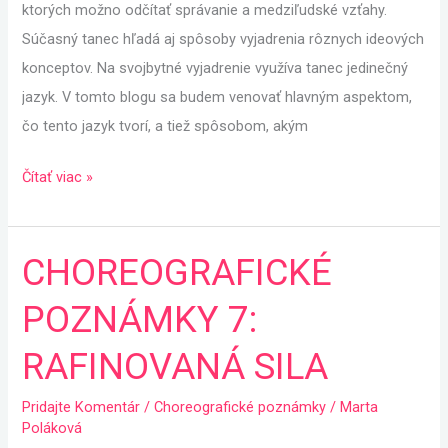
ktorých možno odčítať správanie a medziľudské vzťahy.
Súčasný tanec hľadá aj spôsoby vyjadrenia rôznych ideových
konceptov. Na svojbytné vyjadrenie využíva tanec jedinečný
jazyk. V tomto blogu sa budem venovať hlavným aspektom,
čo tento jazyk tvorí, a tiež spôsobom, akým
Čítať viac »
CHOREOGRAFICKÉ
CHOREOGRAFICKÉ
POZNÁMKY
POZNÁMKY 7:
7:
RAFINOVANÁ
RAFINOVANÁ SILA
SILA
Pridajte Komentár
/
Choreografické poznámky
/
Marta
Poláková