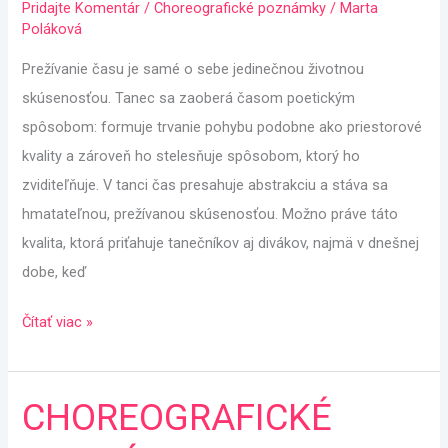
Pridajte Komentár
/
Choreografické poznámky
/
Marta
ČAS
Poláková
Prežívanie času je samé o sebe jedinečnou životnou
skúsenosťou. Tanec sa zaoberá časom poetickým
spôsobom: formuje trvanie pohybu podobne ako priestorové
kvality a zároveň ho stelesňuje spôsobom, ktorý ho
zviditeľňuje. V tanci čas presahuje abstrakciu a stáva sa
hmatateľnou, prežívanou skúsenosťou. Možno práve táto
kvalita, ktorá priťahuje tanečníkov aj divákov, najmä v dnešnej
dobe, keď
Čítať viac »
CHOREOGRAFICKÉ
CHOREOGRAFICKÉ
POZNÁMKY