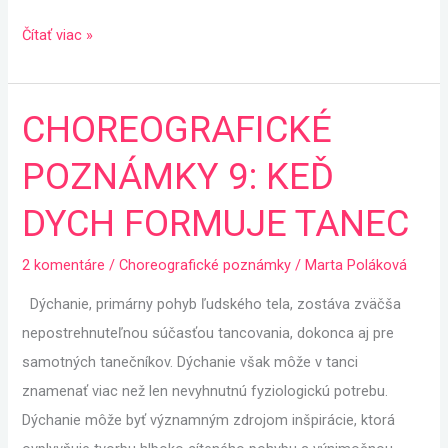
Čítať viac »
CHOREOGRAFICKÉ
CHOREOGRAFICKÉ
POZNÁMKY
POZNÁMKY 9: KEĎ
9:
KEĎ
DYCH FORMUJE TANEC
DYCH
FORMUJE
2 komentáre
/
Choreografické poznámky
/
Marta Poláková
TANEC
Dýchanie, primárny pohyb ľudského tela, zostáva zväčša
nepostrehnuteľnou súčasťou tancovania, dokonca aj pre
samotných tanečníkov. Dýchanie však môže v tanci
znamenať viac než len nevyhnutnú fyziologickú potrebu.
Dýchanie môže byť významným zdrojom inšpirácie, ktorá